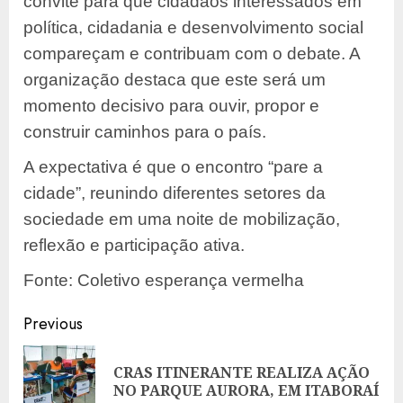
convite para que cidadãos interessados em
política, cidadania e desenvolvimento social
compareçam e contribuam com o debate. A
organização destaca que este será um
momento decisivo para ouvir, propor e
construir caminhos para o país.
A expectativa é que o encontro “pare a
cidade”, reunindo diferentes setores da
sociedade em uma noite de mobilização,
reflexão e participação ativa.
Fonte: Coletivo esperança vermelha
Post
Previous
navigation
CRAS ITINERANTE REALIZA AÇÃO
Pre
NO PARQUE AURORA, EM ITABORAÍ
pos