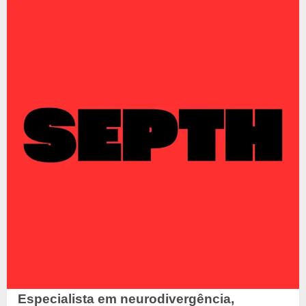
Especialista em neurodivergência,