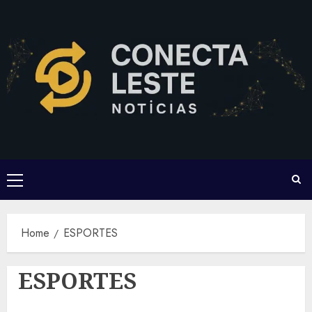
Skip
to
content
Primary
Menu
Home
ESPORTES
ESPORTES