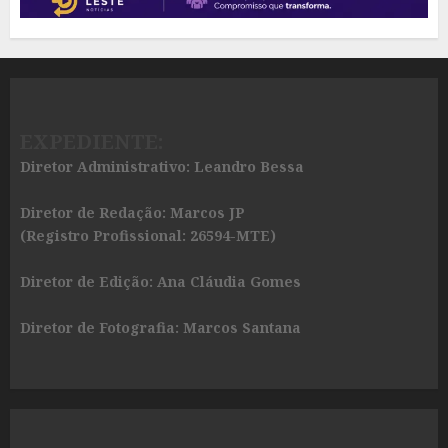
EXPEDIENTE:
Diretor Administrativo: Leandro Bessa
Diretor de Redação: Marcos JP
(Registro Profissional: 26594-MTE)
Diretor de Edição: Ana Cláudia Gomes
Diretor de Fotografia: Marcos Santana