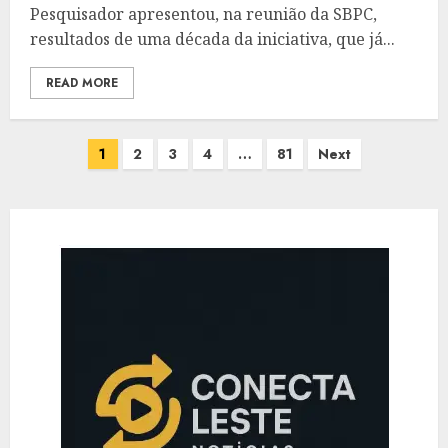
Pesquisador apresentou, na reunião da SBPC,
resultados de uma década da iniciativa, que já...
READ MORE
Paginação
1
2
3
4
…
81
Next
de
posts