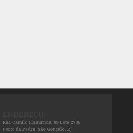
ENDEREÇO:
Rua Camilo Flamarion, 89 Lote 2706
Porto da Pedra, São Gonçalo, RJ