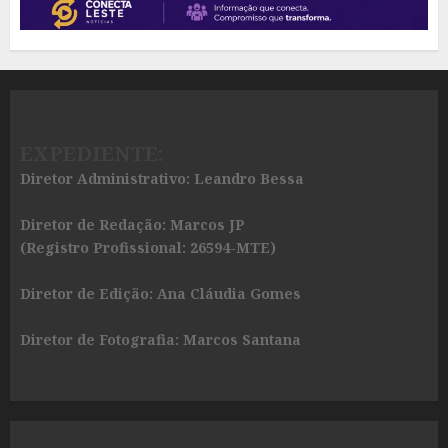
EXPEDIENTE:
Diretor Administrativo: Leandro Bessa
Diretor de Redação: Marcos JP
(Registro Profissional: 26594-MTE)
Diretor de Edição: Ana Cláudia Gomes
Diretor de Fotografia: Marcos Santana