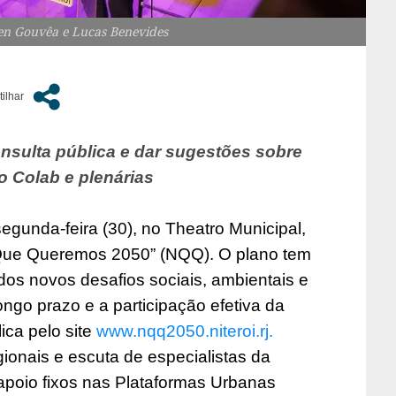
len Gouvêa e Lucas Benevides
nsulta pública e dar sugestões sobre
o Colab e plenárias
segunda-feira (30), no Theatro Municipal,
i Que Queremos 2050” (NQQ). O plano tem
 dos novos desafios sociais, ambientais e
ngo prazo e a participação efetiva da
ica pelo site
www.nqq2050.niteroi.rj.
egionais e escuta de especialistas da
 apoio fixos nas Plataformas Urbanas