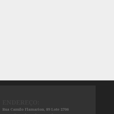
ENDEREÇO:
Rua Camilo Flamarion, 89 Lote 2706