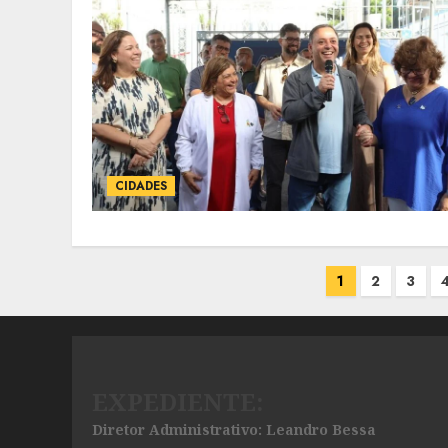
CIDADES
Paginação
1
2
3
de
posts
EXPEDIENTE:
Diretor Administrativo: Leandro Bessa