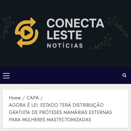
Skip
to
content
Primary
Menu
Home
CAPA
AGORA É LEI: ESTADO TERÁ DISTRIBUIÇÃO
GRATUITA DE PRÓTESES MAMÁRIAS EXTERNAS
PARA MULHERES MASTECTOMIZADAS