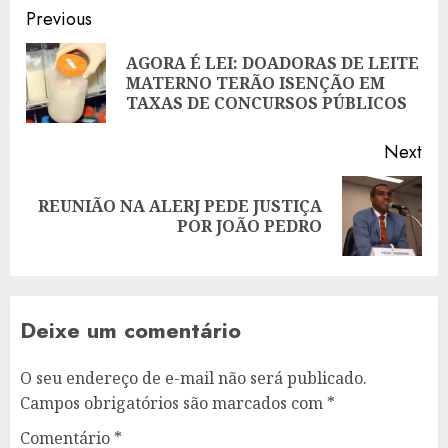
Post
Previous
navigation
AGORA É LEI: DOADORAS DE LEITE
Pre
MATERNO TERÃO ISENÇÃO EM
pos
TAXAS DE CONCURSOS PÚBLICOS
Next
REUNIÃO NA ALERJ PEDE JUSTIÇA
Next
POR JOÃO PEDRO
post:
Deixe um comentário
O seu endereço de e-mail não será publicado.
Campos obrigatórios são marcados com
*
Comentário
*