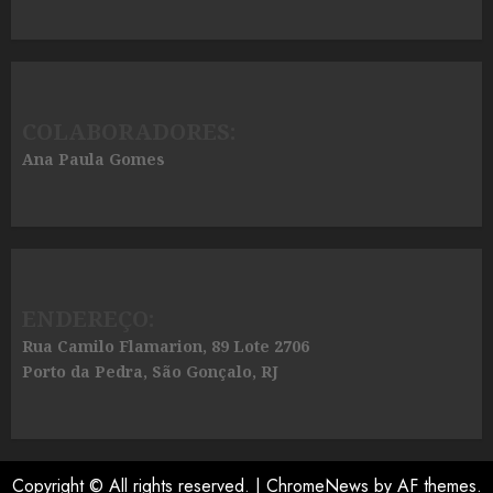
COLABORADORES:
Ana Paula Gomes
ENDEREÇO:
Rua Camilo Flamarion, 89 Lote 2706
Porto da Pedra, São Gonçalo, RJ
Copyright © All rights reserved.
|
ChromeNews
by AF themes.