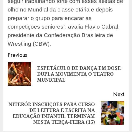
seguir trabalhando forte com esses atletas de
olho no Mundial da classe etária e depois
preparar o grupo para encarar as
competições seniores”, avalia Flavio Cabral,
presidente da Confederação Brasileira de
Wrestling (CBW).
Post
Previous
navigation
ESPETÁCULO DE DANÇA EM DOSE
Pre
DUPLA MOVIMENTA O TEATRO
pos
MUNICIPAL
Next
NITERÓI: INSCRIÇÕES PARA CURSO
DE LEITURA E ESCRITA NA
Next
EDUCAÇÃO INFANTIL TERMINAM
post:
NESTA TERÇA-FEIRA (15)