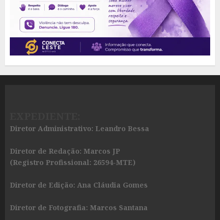
EXPEDIENTE:
Diretor Administrativo: Leandro Bessa
Diretor de Redação: Marcos JP
(Registro Profissional: 26594-MTE)
Diretor de Edição: Ana Cláudia Gomes
Diretor de Fotografia: Marcos Santana