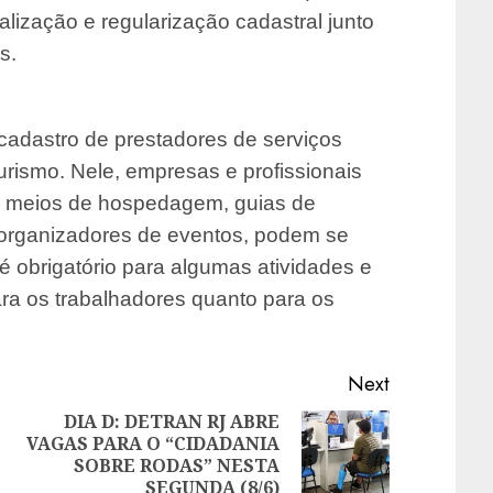
alização e regularização cadastral junto
s.
cadastro de prestadores de serviços
 Turismo. Nele, empresas e profissionais
, meios de hospedagem, guias de
 e organizadores de eventos, podem se
o é obrigatório para algumas atividades e
ara os trabalhadores quanto para os
Next
DIA D: DETRAN RJ ABRE
VAGAS PARA O “CIDADANIA
Previous
Next
SOBRE RODAS” NESTA
post:
post:
SEGUNDA (8/6)