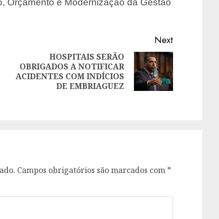
to, Orçamento e Modernização da Gestão
Next
HOSPITAIS SERÃO
OBRIGADOS A NOTIFICAR
Next
ACIDENTES COM INDÍCIOS
Previous
post:
DE EMBRIAGUEZ
post:
ado.
Campos obrigatórios são marcados com
*