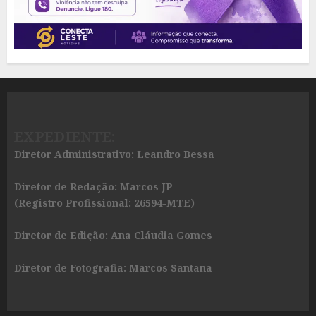
EXPEDIENTE:
Diretor Administrativo: Leandro Bessa
Diretor de Redação: Marcos JP
(Registro Profissional: 26594-MTE)
Diretor de Edição: Ana Cláudia Gomes
Diretor de Fotografia: Marcos Santana