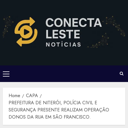
Skip
to
content
Primary
Menu
Home
CAPA
PREFEITURA DE NITERÓI, POLÍCIA CIVIL E
SEGURANÇA PRESENTE REALIZAM OPERAÇÃO
DONOS DA RUA EM SÃO FRANCISCO.