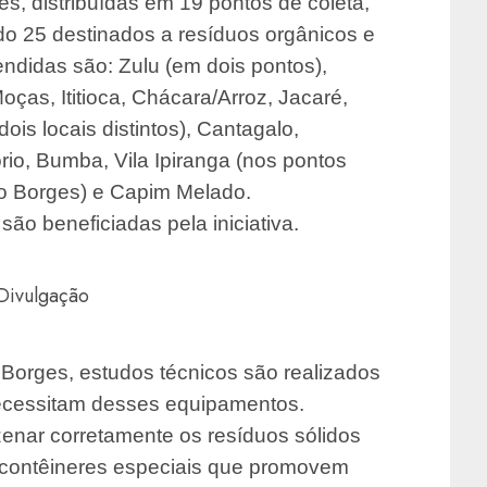
s, distribuídas em 19 pontos de coleta,
o 25 destinados a resíduos orgânicos e
endidas são: Zulu (em dois pontos),
oças, Ititioca, Chácara/Arroz, Jacaré,
ois locais distintos), Cantagalo,
rio, Bumba, Vila Ipiranga (nos pontos
o Borges) e Capim Melado.
ão beneficiadas pela iniciativa.
Divulgação
 Borges, estudos técnicos são realizados
 necessitam desses equipamentos.
zenar corretamente os resíduos sólidos
e contêineres especiais que promovem