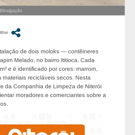
/Divulgação
nstalação de dois moloks — contêineres
im Melado, no bairro Ititioca. Cada
 e é identificado por cores: marrom,
a materiais recicláveis secos. Nesta
de da Companhia de Limpeza de Niterói
orientar moradores e comerciantes sobre a
uos.