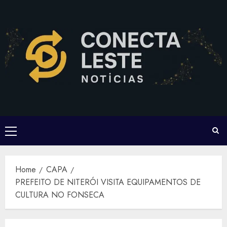
Skip
to
content
Primary
Menu
Home
CAPA
PREFEITO DE NITERÓI VISITA EQUIPAMENTOS DE
CULTURA NO FONSECA