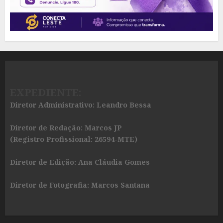
EXPEDIENTE:
Diretor Administrativo: Leandro Bessa
Diretor de Redação: Marcos JP
(Registro Profissional: 26594-MTE)
Diretor de Edição: Ana Cláudia Gomes
Diretor de Fotografia: Marcos Santana