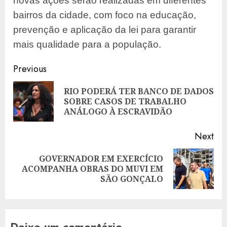
novas ações serão realizadas em diferentes
bairros da cidade, com foco na educação,
prevenção e aplicação da lei para garantir
mais qualidade para a população.
Post
Previous
navigation
RIO PODERÁ TER BANCO DE DADOS
Pre
SOBRE CASOS DE TRABALHO
pos
ANÁLOGO À ESCRAVIDÃO
Next
GOVERNADOR EM EXERCÍCIO
Next
ACOMPANHA OBRAS DO MUVI EM
post:
SÃO GONÇALO
Deixe um comentário