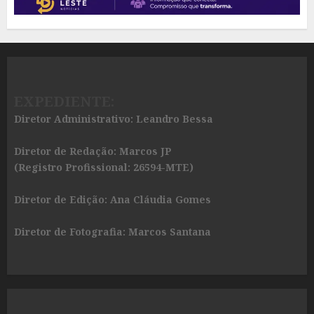
EXPEDIENTE:
Diretor Administrativo: Leandro Bessa
Diretor de Redação: Marcos JP
(Registro Profissional: 26594-MTE)
Diretor de Edição: Ana Cláudia Gomes
Diretor de Fotografia: Marcos Santana