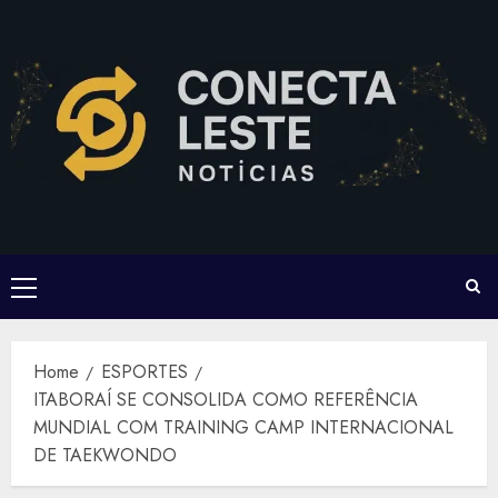
Skip
to
content
Primary
Menu
Home
ESPORTES
ITABORAÍ SE CONSOLIDA COMO REFERÊNCIA
MUNDIAL COM TRAINING CAMP INTERNACIONAL
DE TAEKWONDO