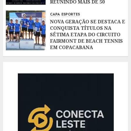
REUNINDO MAIS DE 50
INSTITUIÇÕES PÚBLICAS E DA
SOCIEDADE CIVIL.
CAPA
ESPORTES
NOVA GERAÇÃO SE DESTACA E
AGOSTO 6, 2026
CONQUISTA TÍTULOS NA
SÉTIMA ETAPA DO CIRCUITO
FAIRMONT DE BEACH TENNIS
EM COPACABANA
AGOSTO 4, 2026