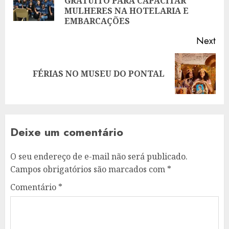
GRATUITO PARA CAPACITAR
pos
MULHERES NA HOTELARIA E
EMBARCAÇÕES
Next
Next
FÉRIAS NO MUSEU DO PONTAL
post:
Deixe um comentário
O seu endereço de e-mail não será publicado.
Campos obrigatórios são marcados com
*
Comentário
*