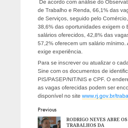
De acordo com análise do Observató
de Trabalho e Renda, 66,1% das vag
de Serviços, seguido pelo Comércio
38,6% das oportunidades exigem o 
salários oferecidos, 42,8% das vaga
57,2% oferecem um salário mínimo. 
exige experiência.
Para se inscrever ou atualizar o cad
Sine com os documentos de identificaç
PIS/PASEP/NIT/NIS e CPF. O endere
as vagas oferecidas podem ser encon
disponível no site
www.rj.gov.br/trab
Post
Previous
navigation
RODRIGO NEVES ABRE OS
TRABALHOS DA