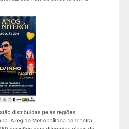
tão distribuídas pelas regiões
ana. A região Metropolitana concentra
59 posições para diferentes níveis de