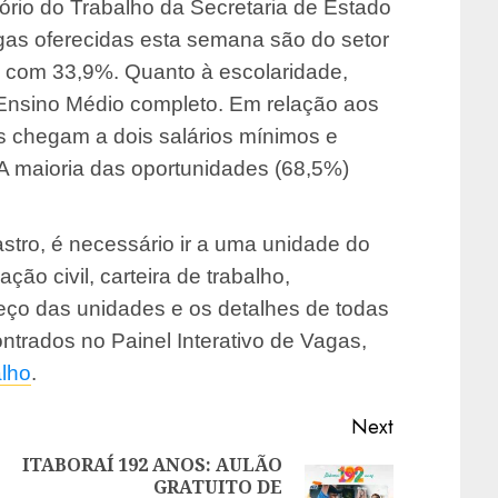
rio do Trabalho da Secretaria de Estado
as oferecidas esta semana são do setor
, com 33,9%. Quanto à escolaridade,
Ensino Médio completo. Em relação aos
s chegam a dois salários mínimos e
A maioria das oportunidades (68,5%)
astro, é necessário ir a uma unidade do
ão civil, carteira de trabalho,
ço das unidades e os detalhes de todas
trados no Painel Interativo de Vagas,
alho
.
Next
ITABORAÍ 192 ANOS: AULÃO
GRATUITO DE
Previous