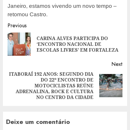
Janeiro, estamos vivendo um novo tempo –
retomou Castro.
Post
Previous
navigation
CARINA ALVES PARTICIPA DO
Pre
‘ENCONTRO NACIONAL DE
pos
ESCOLAS LIVRES’ EM FORTALEZA
Next
ITABORAÍ 192 ANOS: SEGUNDO DIA
DO 22º ENCONTRO DE
Next
MOTOCICLISTAS REÚNE
post:
ADRENALINA, ROCK E CULTURA
NO CENTRO DA CIDADE
Deixe um comentário