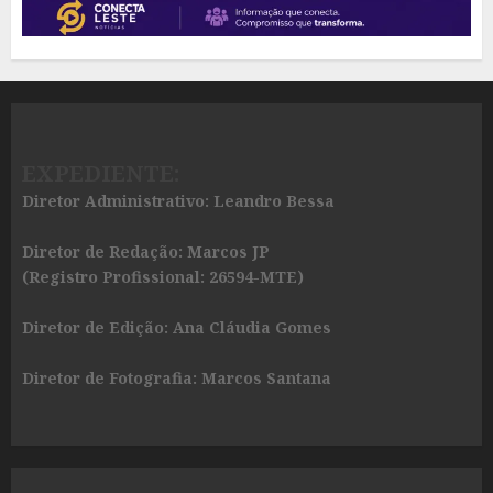
EXPEDIENTE:
Diretor Administrativo: Leandro Bessa
Diretor de Redação: Marcos JP
(Registro Profissional: 26594-MTE)
Diretor de Edição: Ana Cláudia Gomes
Diretor de Fotografia: Marcos Santana