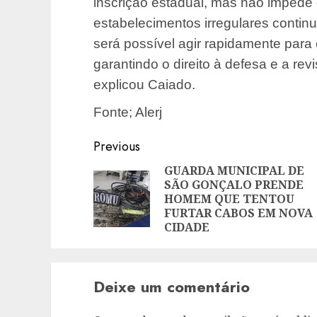
inscrição estadual, mas não impede 
estabelecimentos irregulares contin
será possível agir rapidamente para 
garantindo o direito à defesa e a re
explicou Caiado.
Fonte; Alerj
Post
Previous
navigation
GUARDA MUNICIPAL DE
SÃO GONÇALO PRENDE
HOMEM QUE TENTOU
FURTAR CABOS EM NOVA
CIDADE
Deixe um comentário