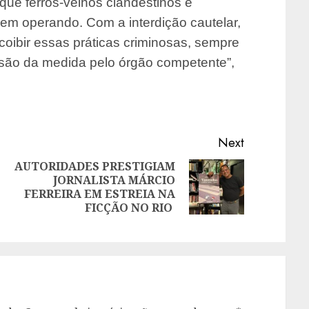
que ferros-velhos clandestinos e
uem operando. Com a interdição cautelar,
coibir essas práticas criminosas, sempre
visão da medida pelo órgão competente”,
Next
AUTORIDADES PRESTIGIAM
JORNALISTA MÁRCIO
Next
Previous
FERREIRA EM ESTREIA NA
post:
post:
FICÇÃO NO RIO