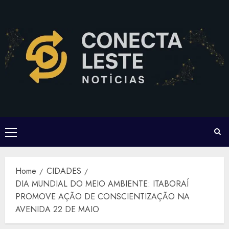
Skip
to
content
Primary
Menu
Home
CIDADES
DIA MUNDIAL DO MEIO AMBIENTE: ITABORAÍ
PROMOVE AÇÃO DE CONSCIENTIZAÇÃO NA
AVENIDA 22 DE MAIO