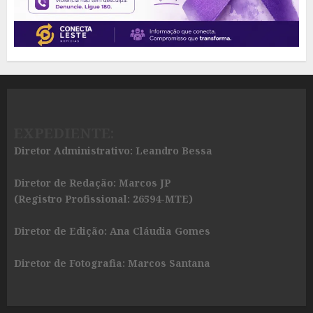
EXPEDIENTE:
Diretor Administrativo: Leandro Bessa
Diretor de Redação: Marcos JP
(Registro Profissional: 26594-MTE)
Diretor de Edição: Ana Cláudia Gomes
Diretor de Fotografia: Marcos Santana