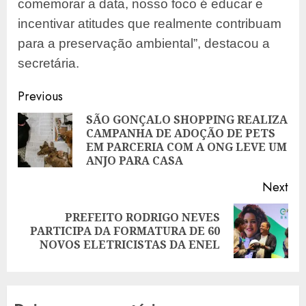
comemorar a data, nosso foco é educar e
incentivar atitudes que realmente contribuam
para a preservação ambiental”, destacou a
secretária.
Post
Previous
navigation
SÃO GONÇALO SHOPPING REALIZA
CAMPANHA DE ADOÇÃO DE PETS
Pre
EM PARCERIA COM A ONG LEVE UM
pos
ANJO PARA CASA
Next
PREFEITO RODRIGO NEVES
Next
PARTICIPA DA FORMATURA DE 60
post:
NOVOS ELETRICISTAS DA ENEL