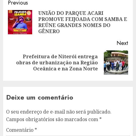
Post
Previous
navigation
UNIÃO DO PARQUE ACARI
PROMOVE FEIJOADA COM SAMBA E
Pre
REÚNE GRANDES NOMES DO
pos
GÊNERO
Next
Prefeitura de Niterói entrega
Next
obras de urbanização na Região
post:
Oceânica e na Zona Norte
Deixe um comentário
O seu endereço de e-mail não será publicado.
Campos obrigatórios são marcados com
*
Comentário
*