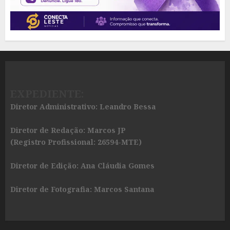
EXPEDIENTE:
Diretor Administrativo: Leandro Bessa
Diretor de Redação: Marcos JP
(Registro Profissional: 26594-MTE)
Diretor de Edição: Ana Cláudia Gomes
Diretor de Fotografia: Marcos Santana