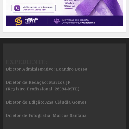
EXPEDIENTE:
Diretor Administrativo: Leandro Bessa
Diretor de Redação: Marcos JP
(Registro Profissional: 26594-MTE)
Diretor de Edição: Ana Cláudia Gomes
Diretor de Fotografia: Marcos Santana