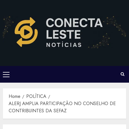
Skip
to
content
Primary
Menu
Home
POLÍTICA
ALERJ AMPLIA PARTICIPAÇÃO NO CONSELHO DE
CONTRIBUINTES DA SEFAZ