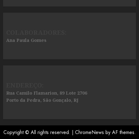
COLABORADORES:
Ana Paula Gomes
ENDEREÇO:
Rua Camilo Flamarion, 89 Lote 2706
Porto da Pedra, São Gonçalo, RJ
Copyright © All rights reserved.
|
ChromeNews
by AF themes.