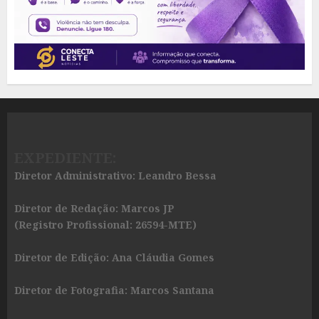
EXPEDIENTE:
Diretor Administrativo: Leandro Bessa
Diretor de Redação: Marcos JP
(Registro Profissional: 26594-MTE)
Diretor de Edição: Ana Cláudia Gomes
Diretor de Fotografia: Marcos Santana