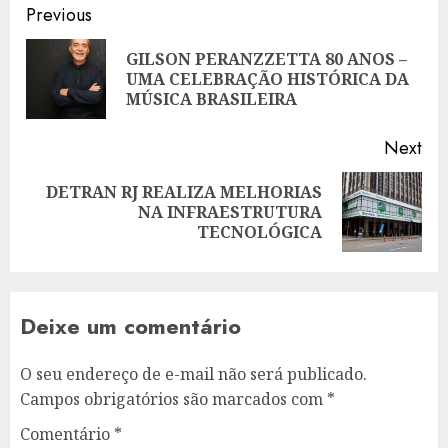
Post
Previous
navigation
GILSON PERANZZETTA 80 ANOS –
Pre
UMA CELEBRAÇÃO HISTÓRICA DA
pos
MÚSICA BRASILEIRA
Next
DETRAN RJ REALIZA MELHORIAS
Next
NA INFRAESTRUTURA
post:
TECNOLÓGICA
Deixe um comentário
O seu endereço de e-mail não será publicado.
Campos obrigatórios são marcados com
*
Comentário
*