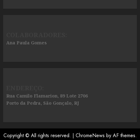
COLABORADORES:
Ana Paula Gomes
ENDEREÇO:
Rua Camilo Flamarion, 89 Lote 2706
Porto da Pedra, São Gonçalo, RJ
Copyright © All rights reserved.
|
ChromeNews
by AF themes.