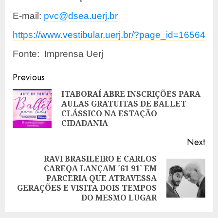
E-mail:
pvc@dsea.uerj.br
https://www.vestibular.uerj.br/?page_id=16564
Fonte: Imprensa Uerj
Post
Previous
navigation
ITABORAÍ ABRE INSCRIÇÕES PARA
AULAS GRATUITAS DE BALLET
Pre
CLÁSSICO NA ESTAÇÃO
pos
CIDADANIA
Next
RAVI BRASILEIRO E CARLOS
CAREQA LANÇAM ´61 91` EM
Next
PARCERIA QUE ATRAVESSA
post:
GERAÇÕES E VISITA DOIS TEMPOS
DO MESMO LUGAR