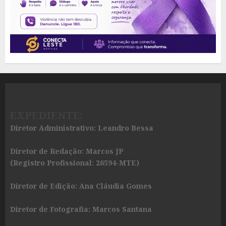
EXPEDIENTE:
Diretor Administrativo: Leandro Bessa
Diretor de Redação: Marcos JP
(Registro Profissional: 26594-MTE)
Diretor de Edição: Ana Cláudia Gomes
Diretor de Fotografia: Marcos Santana