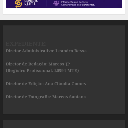
EXPEDIENTE:
Diretor Administrativo: Leandro Bessa
Diretor de Redação: Marcos JP
(Registro Profissional: 26594-MTE)
Diretor de Edição: Ana Cláudia Gomes
Diretor de Fotografia: Marcos Santana