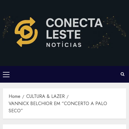
Skip
to
content
Primary
Menu
Home
CULTURA & LAZER
VANNICK BELCHIOR EM “CONCERTO A PALO
SECO”