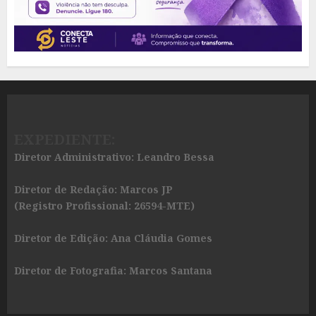
EXPEDIENTE:
Diretor Administrativo: Leandro Bessa
Diretor de Redação: Marcos JP
(Registro Profissional: 26594-MTE)
Diretor de Edição: Ana Cláudia Gomes
Diretor de Fotografia: Marcos Santana