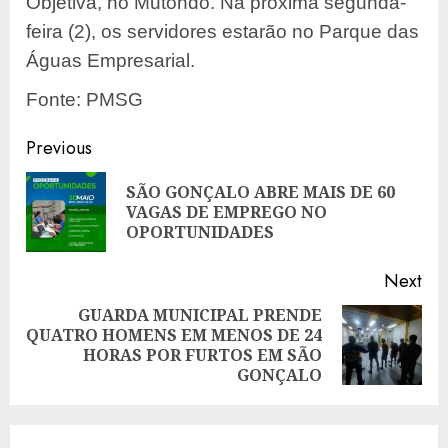
Objetiva, no Mutondo. Na próxima segunda-
feira (2), os servidores estarão no Parque das
Águas Empresarial.
Fonte: PMSG
Post
Previous
navigation
SÃO GONÇALO ABRE MAIS DE 60
Pre
VAGAS DE EMPREGO NO
pos
OPORTUNIDADES
Next
GUARDA MUNICIPAL PRENDE
QUATRO HOMENS EM MENOS DE 24
Next
HORAS POR FURTOS EM SÃO
post:
GONÇALO