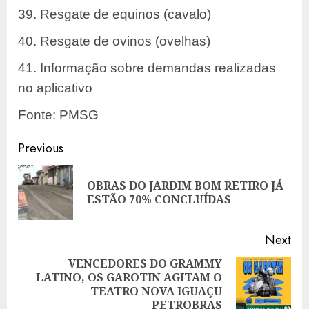
39. Resgate de equinos (cavalo)
40. Resgate de ovinos (ovelhas)
41. Informação sobre demandas realizadas
no aplicativo
Fonte: PMSG
Post
Previous
navigation
OBRAS DO JARDIM BOM RETIRO JÁ
Pre
ESTÃO 70% CONCLUÍDAS
pos
Next
VENCEDORES DO GRAMMY
LATINO, OS GAROTIN AGITAM O
Next
TEATRO NOVA IGUAÇU
post:
PETROBRAS