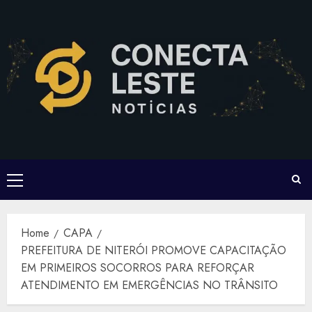
Skip
to
content
Primary
Menu
Home
CAPA
PREFEITURA DE NITERÓI PROMOVE CAPACITAÇÃO
EM PRIMEIROS SOCORROS PARA REFORÇAR
ATENDIMENTO EM EMERGÊNCIAS NO TRÂNSITO