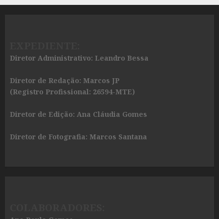
EXPEDIENTE:
Diretor Administrativo: Leandro Bessa
Diretor de Redação: Marcos JP
(Registro Profissional: 26594-MTE)
Diretor de Edição: Ana Cláudia Gomes
Diretor de Fotografia: Marcos Santana
COLABORADORES: