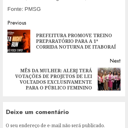
Fonte: PMSG
Post
Previous
navigation
PREFEITURA PROMOVE TREINO
Pre
PREPARATÓRIO PARA A 1ª
pos
CORRIDA NOTURNA DE ITABORAÍ
Next
MÊS DA MULHER: ALERJ TERÁ
VOTAÇÕES DE PROJETOS DE LEI
Next
VOLTADOS EXCLUSIVAMENTE
post:
PARA O PÚBLICO FEMININO
Deixe um comentário
O seu endereço de e-mail não será publicado.