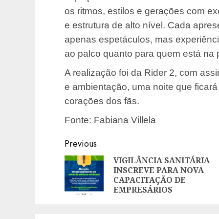
os ritmos, estilos e gerações com exc
e estrutura de alto nível. Cada apre
apenas espetáculos, mas experiênc
ao palco quanto para quem está na p
A realização foi da Rider 2, com as
e ambientação, uma noite que ficará
corações dos fãs.
Fonte: Fabiana Villela
Post
Previous
navigation
VIGILÂNCIA SANITÁRIA
INSCREVE PARA NOVA
CAPACITAÇÃO DE
EMPRESÁRIOS