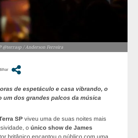
P @terrasp / Anderson Ferreira
ras de espetáculo e casa vibrando, o
mo um dos grandes palcos da música
Terra SP
viveu uma de suas noites mais
sividade, o
único show de James
tor britânico encantou o público com uma