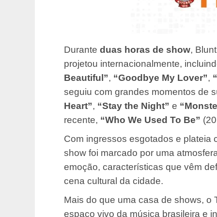
Durante
duas horas de show
, Blun
projetou internacionalmente, inclu
Beautiful”
,
“Goodbye My Lover”
,
seguiu com grandes momentos de su
Heart”
,
“Stay the Night”
e
“Monste
recente,
“Who We Used To Be”
(20
Com ingressos esgotados e plateia c
show foi marcado por uma atmosfera 
emoção, características que vêm de
cena cultural da cidade.
Mais do que uma casa de shows, o 
espaço vivo da música brasileira e i