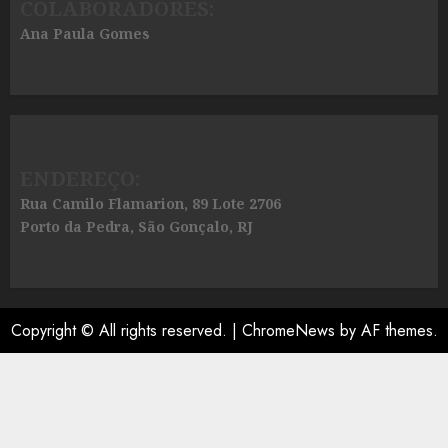
COLABORADORES:
Ana Paula Gomes
ENDEREÇO:
Rua Camilo Flamarion, 89 Lote 2706
Porto da Pedra, São Gonçalo, RJ
Copyright © All rights reserved.
|
ChromeNews
by AF themes.