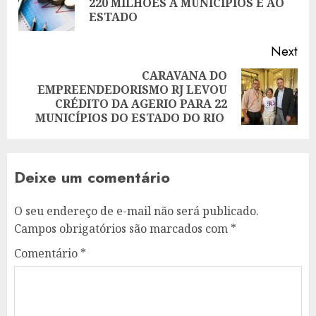
220 MILHÕES A MUNICÍPIOS E AO
pos
ESTADO
Next
CARAVANA DO
EMPREENDEDORISMO RJ LEVOU
Next
CRÉDITO DA AGERIO PARA 22
post:
MUNICÍPIOS DO ESTADO DO RIO
Deixe um comentário
O seu endereço de e-mail não será publicado.
Campos obrigatórios são marcados com
*
Comentário
*