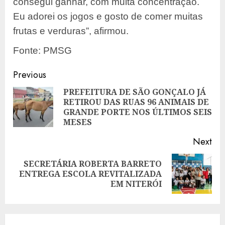
consegui ganhar, com muita concentração.
Eu adorei os jogos e gosto de comer muitas
frutas e verduras”, afirmou.
Fonte: PMSG
Post
Previous
navigation
PREFEITURA DE SÃO GONÇALO JÁ
RETIROU DAS RUAS 96 ANIMAIS DE
Pre
GRANDE PORTE NOS ÚLTIMOS SEIS
pos
MESES
Next
SECRETÁRIA ROBERTA BARRETO
Next
ENTREGA ESCOLA REVITALIZADA
post:
EM NITERÓI