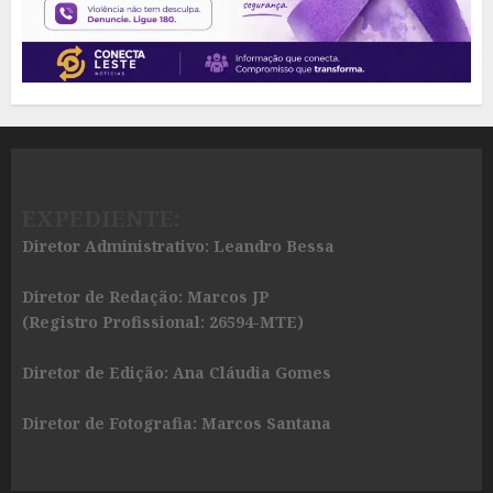
EXPEDIENTE:
Diretor Administrativo: Leandro Bessa
Diretor de Redação: Marcos JP
(Registro Profissional: 26594-MTE)
Diretor de Edição: Ana Cláudia Gomes
Diretor de Fotografia: Marcos Santana