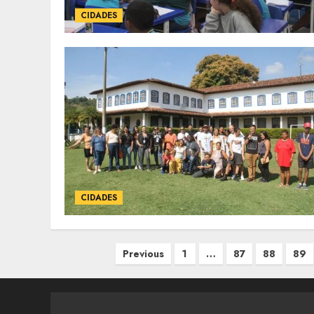
CIDADES
CIDADES
Paginação
Previous
1
…
87
88
89
de
posts