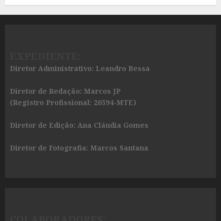
EXPEDIENTE:
Diretor Administrativo: Leandro Bessa
Diretor de Redação: Marcos JP
(Registro Profissional: 26594-MTE)
Diretor de Edição: Ana Cláudia Gomes
Diretor de Fotografia: Marcos Santana
COLABORADORES: