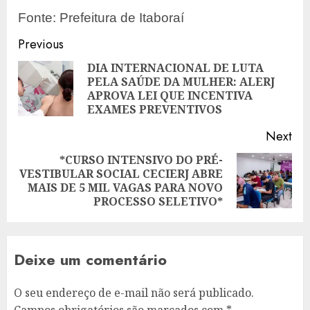
Fonte: Prefeitura de Itaboraí
Post
Previous
navigation
DIA INTERNACIONAL DE LUTA
PELA SAÚDE DA MULHER: ALERJ
Pre
APROVA LEI QUE INCENTIVA
pos
EXAMES PREVENTIVOS
Next
*CURSO INTENSIVO DO PRÉ-
VESTIBULAR SOCIAL CECIERJ ABRE
Next
MAIS DE 5 MIL VAGAS PARA NOVO
post:
PROCESSO SELETIVO*
Deixe um comentário
O seu endereço de e-mail não será publicado.
Campos obrigatórios são marcados com
*