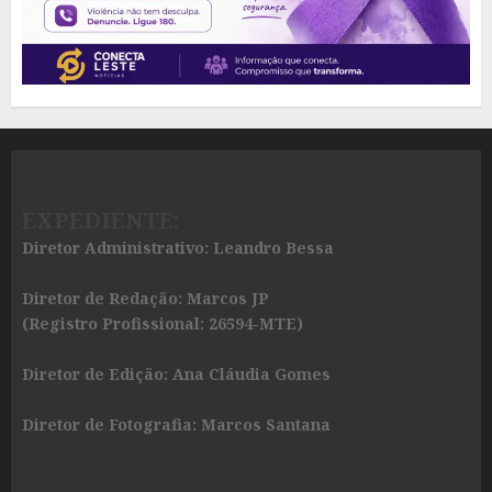
EXPEDIENTE:
Diretor Administrativo: Leandro Bessa
Diretor de Redação: Marcos JP
(Registro Profissional: 26594-MTE)
Diretor de Edição: Ana Cláudia Gomes
Diretor de Fotografia: Marcos Santana