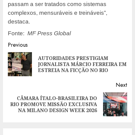
passam a ser tratados como sistemas
complexos, mensuráveis e treináveis”,
destaca.
Fonte:
MF Press Global
Post
Previous
navigation
AUTORIDADES PRESTIGIAM
Pre
JORNALISTA MÁRCIO FERREIRA EM
pos
ESTREIA NA FICÇÃO NO RIO
Next
CÂMARA ÍTALO-BRASILEIRA DO
Next
RIO PROMOVE MISSÃO EXCLUSIVA
post:
NA MILANO DESIGN WEEK 2026