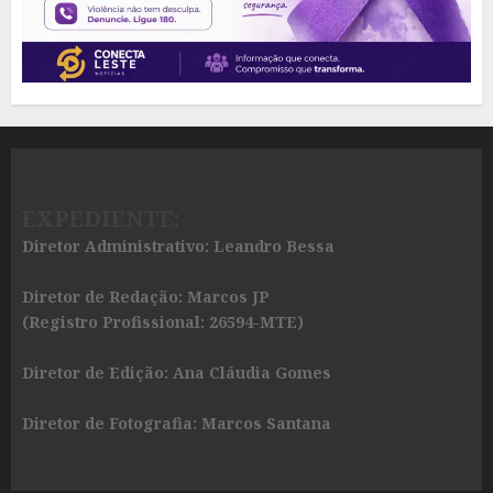
EXPEDIENTE:
Diretor Administrativo: Leandro Bessa
Diretor de Redação: Marcos JP
(Registro Profissional: 26594-MTE)
Diretor de Edição: Ana Cláudia Gomes
Diretor de Fotografia: Marcos Santana