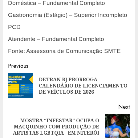
Doméstica – Fundamental Completo
Gastronomia (Estágio) – Superior Incompleto
PCD
Atendente – Fundamental Completo
Fonte: Assessoria de Comunicação SMTE
Post
Previous
navigation
DETRAN RJ PRORROGA
Pre
CALENDÁRIO DE LICENCIAMENTO
pos
DE VEÍCULOS DE 2026
Next
MOSTRA “INFESTAR” OCUPA O
Next
MACQUINHO COM PRODUÇÃO DE
post:
ARTISTAS LGBTQIA+ EM NITERÓI