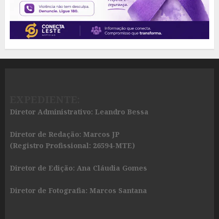
EXPEDIENTE:
Diretor Administrativo: Leandro Bessa
Diretor de Redação: Marcos JP
(Registro Profissional: 26594-MTE)
Diretor de Edição: Ana Cláudia Gomes
Diretor de Fotografia: Marcos Santana