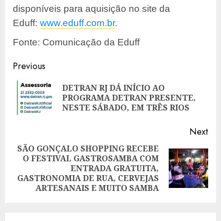
disponíveis para aquisição no site da
Eduff:
www.eduff.com.br
.
Fonte: Comunicação da Eduff
Post
Previous
navigation
DETRAN RJ DÁ INÍCIO AO
Pre
PROGRAMA DETRAN PRESENTE,
pos
NESTE SÁBADO, EM TRÊS RIOS
Next
SÃO GONÇALO SHOPPING RECEBE
O FESTIVAL GASTROSAMBA COM
Next
ENTRADA GRATUITA,
post:
GASTRONOMIA DE RUA, CERVEJAS
ARTESANAIS E MUITO SAMBA