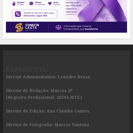
EXPEDIENTE:
Diretor Administrativo: Leandro Bessa
Diretor de Redação: Marcos JP
(Registro Profissional: 26594-MTE)
Diretor de Edição: Ana Cláudia Gomes
Diretor de Fotografia: Marcos Santana