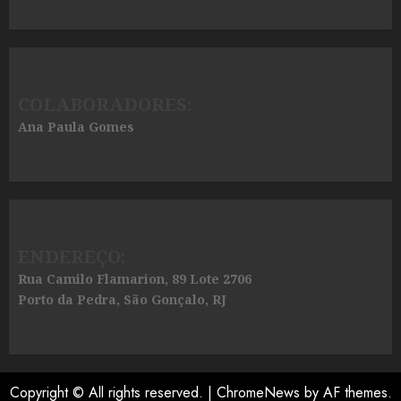
COLABORADORES:
Ana Paula Gomes
ENDEREÇO:
Rua Camilo Flamarion, 89 Lote 2706
Porto da Pedra, São Gonçalo, RJ
Copyright © All rights reserved.
|
ChromeNews
by AF themes.