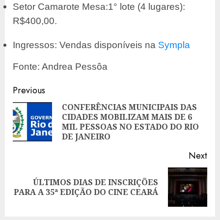
Setor Camarote Mesa:1° lote (4 lugares):
R$400,00.
Ingressos: Vendas disponíveis na
Sympla
Fonte: Andrea Pessôa
Post
Previous
navigation
CONFERÊNCIAS MUNICIPAIS DAS
CIDADES MOBILIZAM MAIS DE 6
Pre
MIL PESSOAS NO ESTADO DO RIO
pos
DE JANEIRO
Next
ÚLTIMOS DIAS DE INSCRIÇÕES
Next
PARA A 35ª EDIÇÃO DO CINE CEARÁ
post: