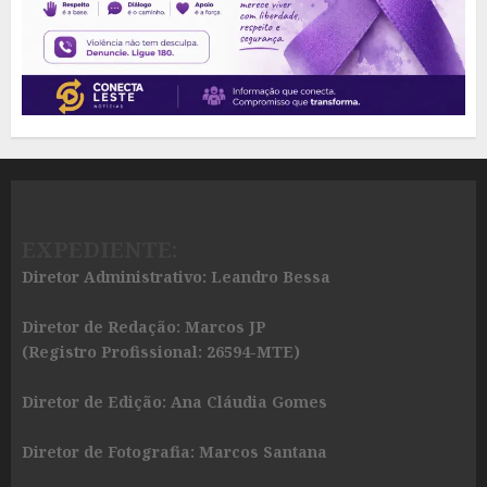
EXPEDIENTE:
Diretor Administrativo: Leandro Bessa
Diretor de Redação: Marcos JP
(Registro Profissional: 26594-MTE)
Diretor de Edição: Ana Cláudia Gomes
Diretor de Fotografia: Marcos Santana