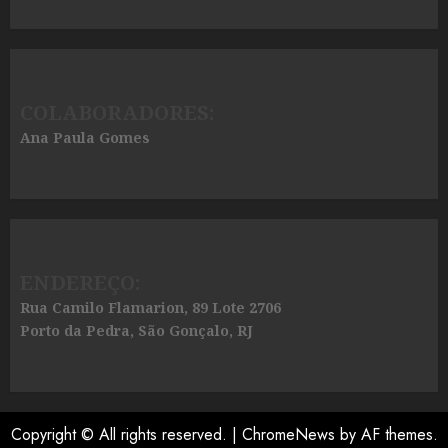
COLABORADORES:
Ana Paula Gomes
ENDEREÇO:
Rua Camilo Flamarion, 89 Lote 2706
Porto da Pedra, São Gonçalo, RJ
Copyright © All rights reserved.
|
ChromeNews
by AF themes.