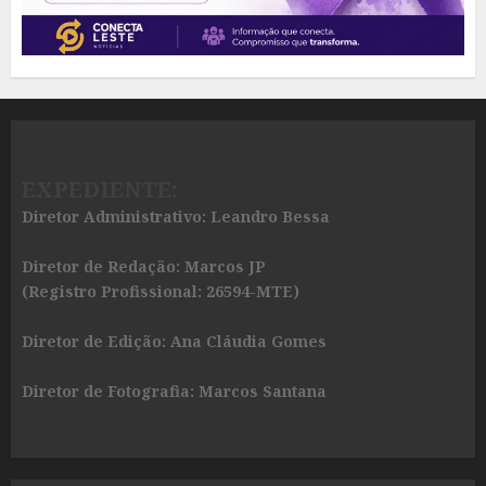
EXPEDIENTE:
Diretor Administrativo: Leandro Bessa
Diretor de Redação: Marcos JP
(Registro Profissional: 26594-MTE)
Diretor de Edição: Ana Cláudia Gomes
Diretor de Fotografia: Marcos Santana