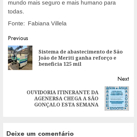
mundo mais seguro e mais humano para
todas.
Fonte: Fabiana Villela
Post
Previous
navigation
Sistema de abastecimento de São
Pre
João de Meriti ganha reforço e
pos
beneficia 125 mil
Next
OUVIDORIA ITINERANTE DA
Next
AGENERSA CHEGA A SÃO
post:
GONÇALO ESTA SEMANA
Deixe um comentário