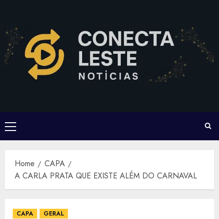
Skip
to
content
Primary
Menu
Home
CAPA
A CARLA PRATA QUE EXISTE ALÉM DO CARNAVAL
CAPA
GERAL